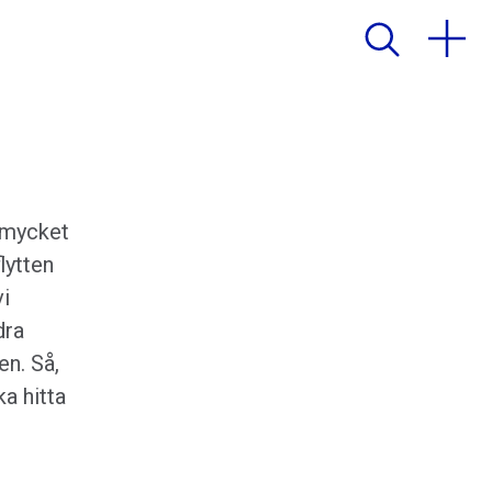
å mycket
lytten
vi
dra
en. Så,
a hitta