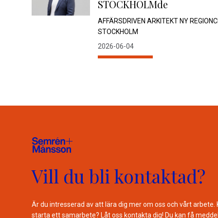
STOCKHOLMde
AFFÄRSDRIVEN ARKITEKT NY REGIONC
STOCKHOLM
2026-06-04
Vill du bli kontaktad?
Är du intresserad av att lära dig mer om oss och vårt arbete. 
starta ett samarbete? Låt oss kontakta dig! Du kan få medde