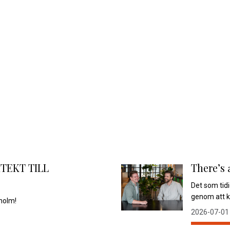
TEKT TILL
There’s 
Det som tid
genom att k
holm!
2026-07-01