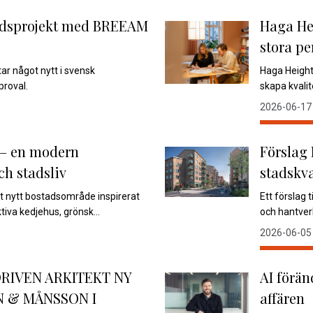
stadsprojekt med BREEAM
Haga He
stora pe
star något nytt i svensk
Haga Height
roval.
skapa kvalit
2026-06-17
 – en modern
Förslag 
ch stadsliv
stadskv
tt nytt bostadsområde inspirerat
Ett förslag t
iva kedjehus, grönsk...
och hantver
2026-06-05
DRIVEN ARKITEKT NY
AI förän
 & MÅNSSON I
affären