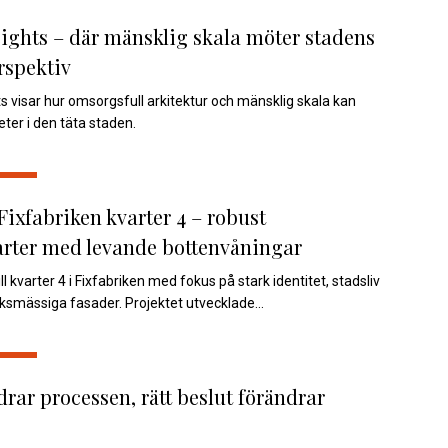
ights – där mänsklig skala möter stadens
rspektiv
s visar hur omsorgsfull arkitektur och mänsklig skala kan
eter i den täta staden.
Fixfabriken kvarter 4 – robust
arter med levande bottenvåningar
ill kvarter 4 i Fixfabriken med fokus på stark identitet, stadsliv
ksmässiga fasader. Projektet utvecklade...
drar processen, rätt beslut förändrar