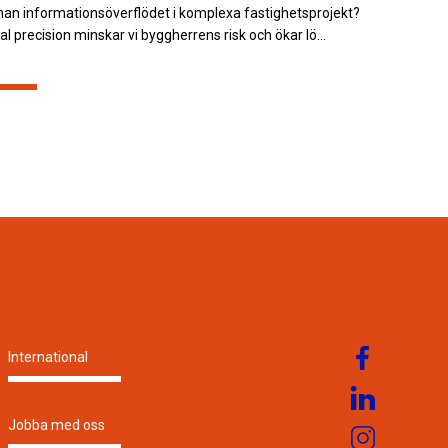
an informationsöverflödet i komplexa fastighetsprojekt?
l precision minskar vi byggherrens risk och ökar lö...
International
Jobba med oss