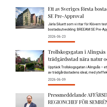
Ett av Sveriges första bo
SE Pre-Approval
Järla Siluett som vi ritar för Klövern te
bostadsutveckling: BREEAM SE Pre-App
2026-06-23
Trollskogsgatan i Alingsås
trädgårdsstad nära natur o
Upptäck Trollskogsgatan i Alingsås – e
av trädgårdsstadens ideal, med yteffekt
2026-06-09
Pressmeddelande AFFÄRS
REGIONCHEF FÖR SEMRÉN