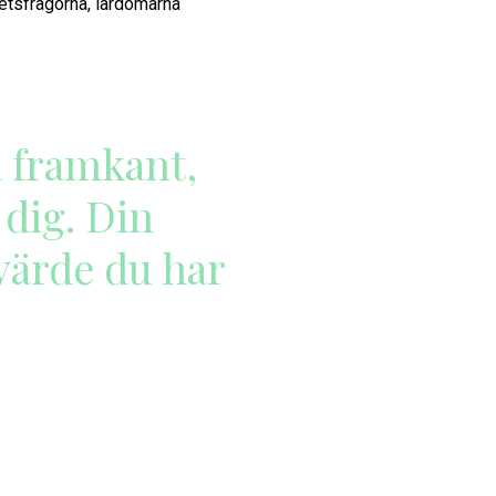
hetsfrågorna, lärdomarna
 framkant,
 dig. Din
värde du har