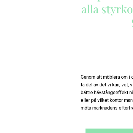
alla styrko
Genom att möblera om i or
ta del av det vi kan, vet,
bättre hävstångseffekt nä
eller på vilket kontor ma
möta marknadens efterfr