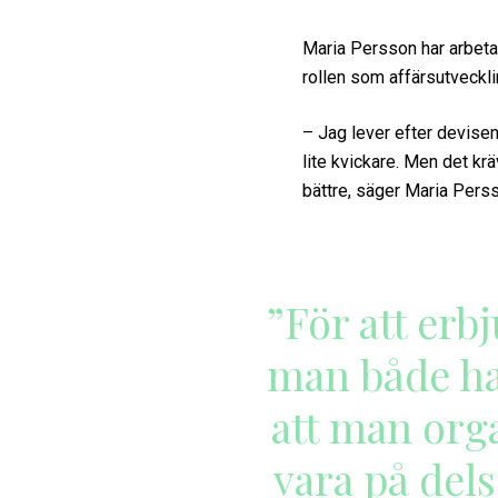
Maria Persson har arbet
rollen som affärsutvecklin
– Jag lever efter devisen a
lite kvickare. Men det krä
bättre, säger Maria Pers
”För att erb
man både ha
att man orga
vara på del