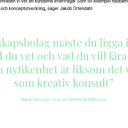
mråden vi vet att kunderna efterfrågar. Som till exempel hållbar
i och konceptutveckling, säger Jakob Örtendahl.
kapsbolag måste du ligga i
 du vet och vad du vill lära
 nyfikenhet är liksom det 
som kreativ konsult”
Maria Persson, vice vd Semrén & Månsson.