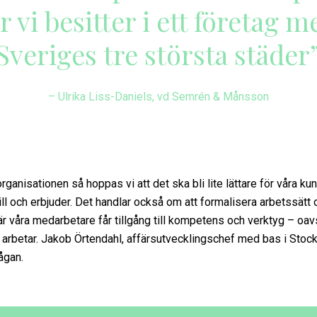
r vi besitter i ett företag 
Sveriges tre största städer
– Ulrika Liss-Daniels, vd Semrén & Månsson
ganisationen så hoppas vi att det ska bli lite lättare för våra ku
 vill och erbjuder. Det handlar också om att formalisera arbetssätt o
r våra medarbetare får tillgång till kompetens och verktyg – oavs
n arbetar. Jakob Örtendahl, affärsutvecklingschef med bas i Stock
ågan.