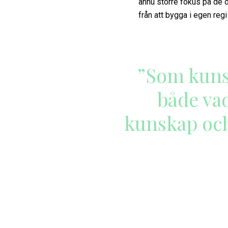
ännu större fokus på de o
från att bygga i egen reg
”Som kuns
både vad
kunskap och