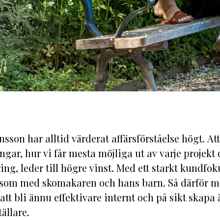
son har alltid värderat affärsförståelse högt. Att
ngar, hur vi får mesta möjliga ut av varje projekt
ing, leder till högre vinst. Med ett starkt kundfoku
r som med skomakaren och hans barn. Så därför m
att bli ännu effektivare internt och på sikt skapa
ällare.