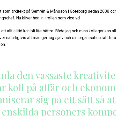
at som arkitekt på Semrén & Månsson i Göteborg sedan 2008 och
gschef. Nu kliver hon in i rollen som vice vd.
tt allt alltid kan bli lite bättre. Både jag och mina kollegor kan all
ver naturligtvis att man ger sig själv och sin organisation rätt föru
son.
juda den vassaste kreativite
r koll på affär och ekonom
niserar sig på ett sätt så a
s enskilda personers kompe