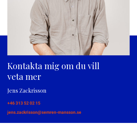
Kontakta mig om du vill
veta mer
Jens Zackrisson
+46 313 52 02 15
jens.zackrisson@semren-mansson.se