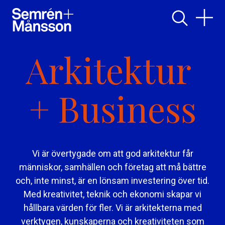
Arkitektur
A
r
k
i
t
e
k
t
u
r
+
+
Business
B
u
s
i
n
e
s
s
Vi är övertygade om att god arkitektur får
människor, samhällen och företag att må bättre
och, inte minst, är en lönsam investering över tid.
Med kreativitet, teknik och ekonomi skapar vi
hållbara värden för fler. Vi är arkitekterna med
verktygen, kunskaperna och kreativiteten som