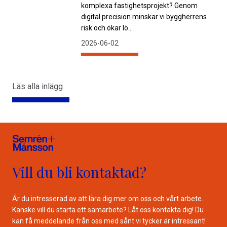
komplexa fastighetsprojekt? Genom
digital precision minskar vi byggherrens
risk och ökar lö...
2026-06-02
Läs alla inlägg
Vill du bli kontaktad?
Är du intresserad av att lära dig mer om oss och vårt arbete.
Kanske vill du starta ett samarbete? Låt oss kontakta dig! Du
kan få meddelande från oss med sånt vi tycker är intressant!