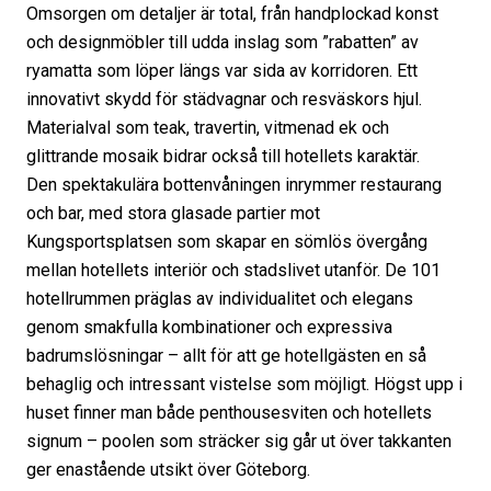
Omsorgen om detaljer är total, från handplockad konst
och designmöbler till udda inslag som ”rabatten” av
ryamatta som löper längs var sida av korridoren. Ett
innovativt skydd för städvagnar och resväskors hjul.
Materialval som teak, travertin, vitmenad ek och
glittrande mosaik bidrar också till hotellets karaktär.
Den spektakulära bottenvåningen inrymmer restaurang
och bar, med stora glasade partier mot
Kungsportsplatsen som skapar en sömlös övergång
mellan hotellets interiör och stadslivet utanför. De 101
hotellrummen präglas av individualitet och elegans
genom smakfulla kombinationer och expressiva
badrumslösningar – allt för att ge hotellgästen en så
behaglig och intressant vistelse som möjligt. Högst upp i
huset finner man både penthousesviten och hotellets
signum – poolen som sträcker sig går ut över takkanten
ger enastående utsikt över Göteborg.