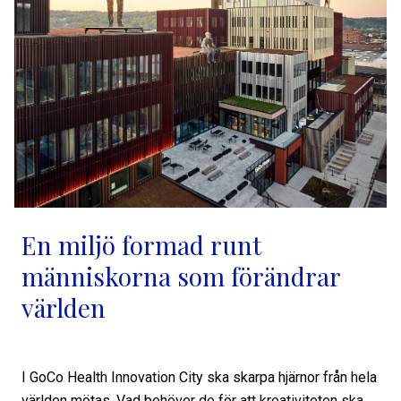
En miljö formad runt
människorna som förändrar
världen
I GoCo Health Innovation City ska skarpa hjärnor från hela
världen mötas. Vad behöver de för att kreativiteten ska