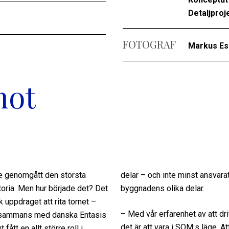
Detaljproj
FOTOGRAF
Markus Es
mot
ke genomgått den största
delar – och inte minst ansvarat
ria. Men hur började det? Det
byggnadens olika delar.
 uppdraget att rita tornet –
– Med vår erfarenhet av att dri
illsammans med danska Entasis
det är att vara i SOM:s läge. At
tt en allt större roll i