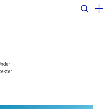
Under
tekter