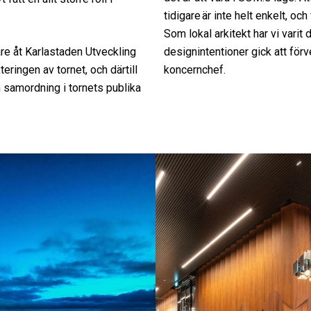
tidigare är inte helt enkelt, oc
Som lokal arkitekt har vi varit
are åt Karlastaden Utveckling
designintentioner gick att för
eringen av tornet, och därtill
koncernchef.
 samordning i tornets publika