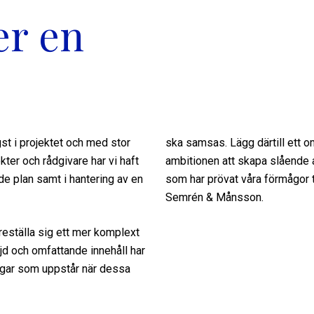
er en
t i projektet och med stor
ska samsas. Lägg därtill ett 
ter och rådgivare har vi haft
ambitionen att skapa slående a
de plan samt i hantering av en
som har prövat våra förmågor ti
Semrén & Månsson.
öreställa sig ett mer komplext
jd och omfattande innehåll har
ngar som uppstår när dessa