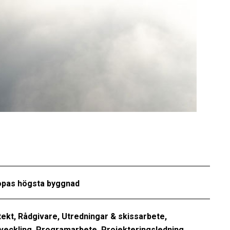
opas högsta byggnad
tekt, Rådgivare, Utredningar & skissarbete,
veckling, Programarbete, Projekteringsledning,