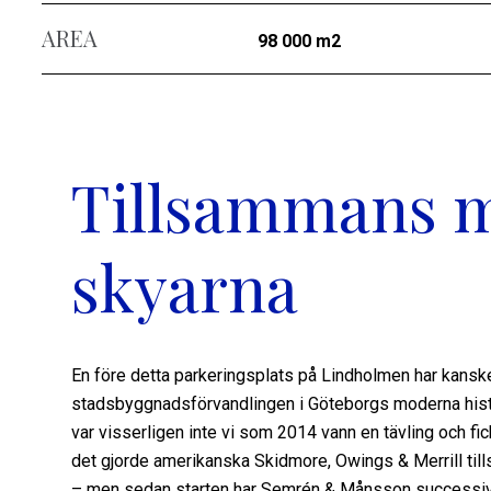
AREA
98 000 m2
Tillsammans 
skyarna
En före detta parkeringsplats på Lindholmen har kans
stadsbyggnadsförvandlingen i Göteborgs moderna histo
var visserligen inte vi som 2014 vann en tävling och fick
det gjorde amerikanska Skidmore, Owings & Merrill t
– men sedan starten har Semrén & Månsson successivt få