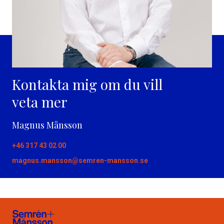
Kontakta mig om du vill
veta mer
Magnus Månsson
+46 317 43 02 00
magnus.mansson@semren-mansson.se