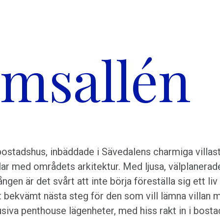
omsallén
bostadshus, inbäddade i Sävedalens charmiga villas
r med områdets arkitektur. Med ljusa, välplanerad
en är det svårt att inte börja föreställa sig ett liv 
 bekvämt nästa steg för den som vill lämna villan 
siva penthouse lägenheter, med hiss rakt in i bost