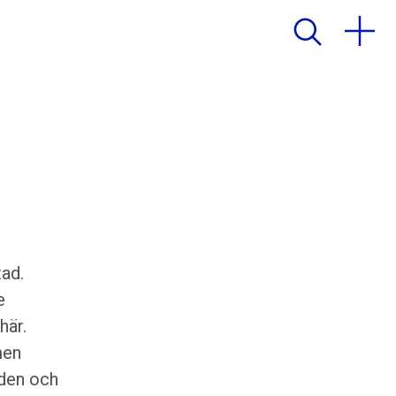
tad.
e
här.
men
aden och