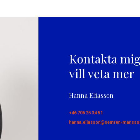
Kontakta mi
vill veta mer
Hanna Eliasson
+46 706 25 34 51
hanna.eliasson@semren-mansso