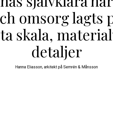
nas självklara ha
och omsorg lagts p
ta skala, material
detaljer
Hanna Eliasson
,
arkitekt på Semrén & Månsson