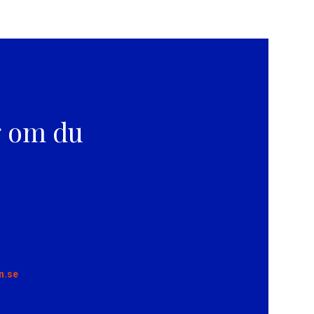
g om du
n.se