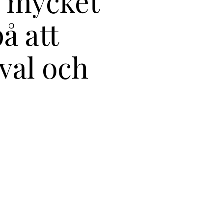
r mycket
å att
val och