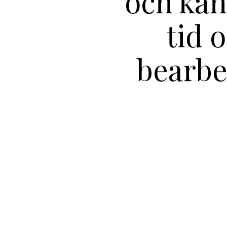
och kän
tid 
bearbe