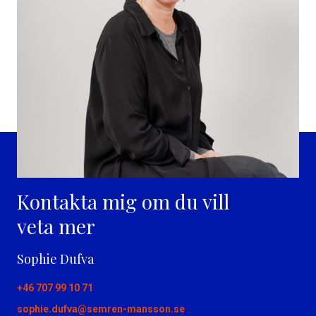
Kontakta mig om du vill
veta mer
Sophie Dufva
+46 707 99 10 71
sophie.dufva@semren-mansson.se