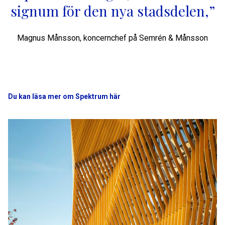
signum för den nya stadsdelen,”
Magnus Månsson, koncernchef på Semrén & Månsson
Du kan läsa mer om Spektrum här