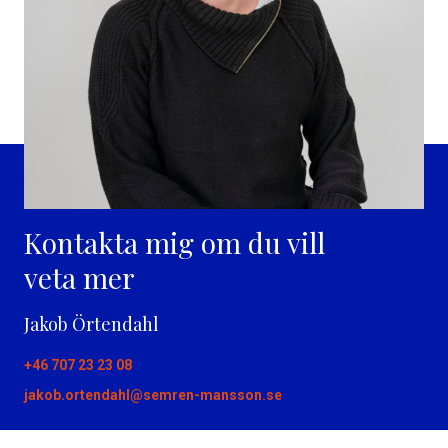
Kontakta mig om du vill
veta mer
Jakob Örtendahl
+46 707 23 23 08
jakob.ortendahl@semren-mansson.se