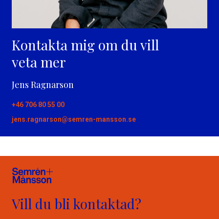
Kontakta mig om du vill
veta mer
Jens Ragnarson
+46 706 80 55 00
jens.ragnarson@semren-mansson.se
Vill du bli kontaktad?