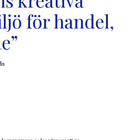
s kreativa
ljö för handel,
de”
vås