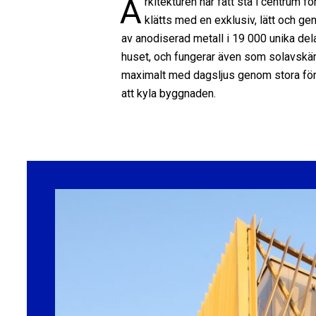
A
rkitekturen har fått stå i centrum
klätts med en exklusiv, lätt och g
av anodiserad metall i 19 000 unika del
huset, och fungerar även som solavskä
maximalt med dagsljus genom stora fö
att kyla byggnaden.