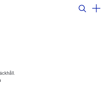
äckhåll.
a