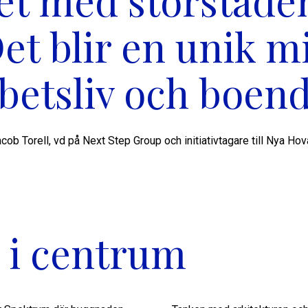
et med storstaden
t blir en unik mi
betsliv och boen
cob Torell, vd på Next Step Group och initiativtagare till Nya Ho
 i centrum