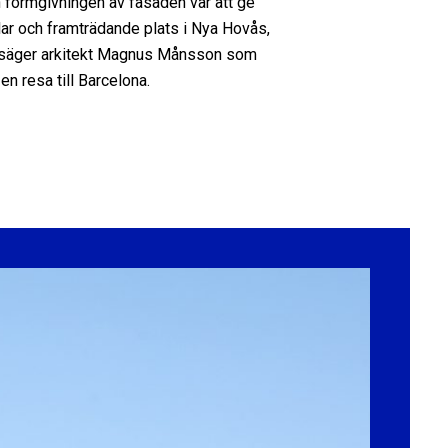
 formgivningen av fasaden var att ge
r och framträdande plats i Nya Hovås,
t, säger arkitekt Magnus Månsson som
 en resa till Barcelona.