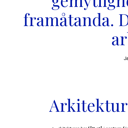
gemytligh
framåtanda. De
ar
Ja
Arkitektur