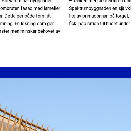
 för Spektrum där byggnaden
– Tanken med arkitekturen och
enombruten fasad med lameller
Spektrumbyggnaden en självkla
ar. Detta ger både form åt
lite av primadonnan på torge
rmning. En lösning som ger
fick inspiration till huset under
nster men minskar behovet av