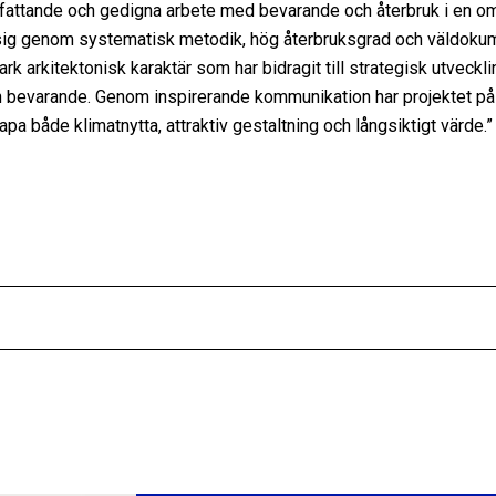
 omfattande och gedigna arbete med bevarande och återbruk i en o
 sig genom systematisk metodik, hög återbruksgrad och väldokum
stark arkitektonisk karaktär som har bidragit till strategisk utvec
h bevarande. Genom inspirerande kommunikation har projektet p
pa både klimatnytta, attraktiv gestaltning och långsiktigt värde.”