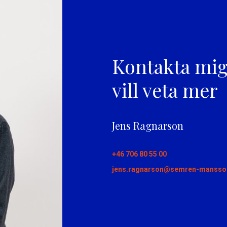
Kontakta mi
vill veta mer
Jens Ragnarson
+46 706 80 55 00
jens.ragnarson@semren-mansso