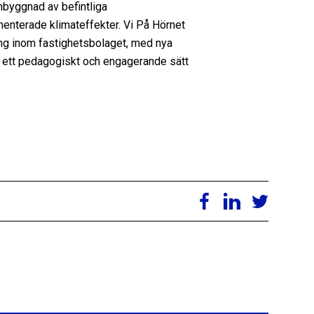
mbyggnad av befintliga
enterade klimateffekter. Vi På Hörnet
kling inom fastighetsbolaget, med nya
å ett pedagogiskt och engagerande sätt