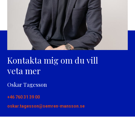
Kontakta mig om du vill
veta mer
Oskar Tagesson
+46 760 31 39 00
oskar.tagesson@semren-mansson.se