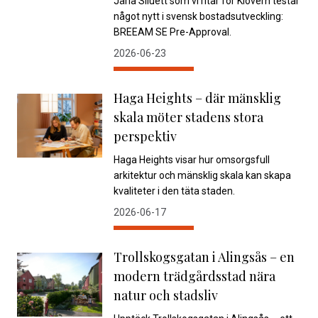
Järla Siluett som vi ritar för Klövern testar
något nytt i svensk bostadsutveckling:
BREEAM SE Pre-Approval.
2026-06-23
Haga Heights – där mänsklig
skala möter stadens stora
perspektiv
Haga Heights visar hur omsorgsfull
arkitektur och mänsklig skala kan skapa
kvaliteter i den täta staden.
2026-06-17
Trollskogsgatan i Alingsås – en
modern trädgårdsstad nära
natur och stadsliv