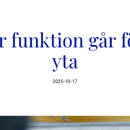
r funktion går f
yta
2025-10-17