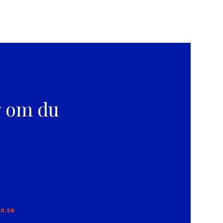
g om du
n.se