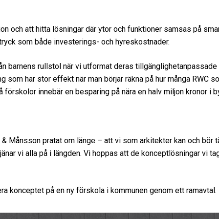
ion och att hitta lösningar där ytor och funktioner samsas på sma
tryck som både investerings- och hyreskostnader.
rån barnens rullstol när vi utformat deras tillgänglighetanpassade
ng som har stor effekt när man börjar räkna på hur många RWC so
å förskolor innebär en besparing på nära en halv miljon kronor i 
 & Månsson pratat om länge – att vi som arkitekter kan och bör tä
nar vi alla på i längden. Vi hoppas att de konceptlösningar vi tagi
cera konceptet på en ny förskola i kommunen genom ett ramavtal.