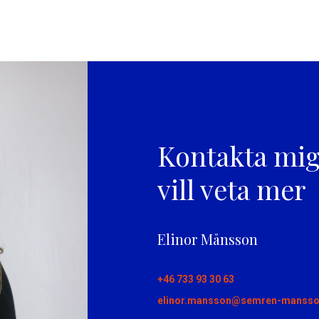
Kontakta mi
vill veta mer
Elinor Månsson
+46 733 93 30 63
elinor.mansson@semren-mansso