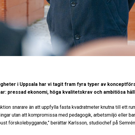
gheter i Uppsala har vi tagit fram fyra typer av konceptf
pressad ekonomi, höga kvalitetskrav och ambitiösa håll
ktion snarare än att uppfylla fasta kvadratmeter knutna till ett ru
ngar utan att kompromissa med pedagogik, arbetsmiljö eller barne
robust förskolebyggande,” berättar Karlsson, studiochef på Semr