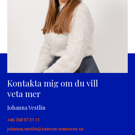
Kontakta mig om du vill
veta mer
Johanna Vestlin
+46 768 97 31 11
johanna.vestlin@semren-mansson.se