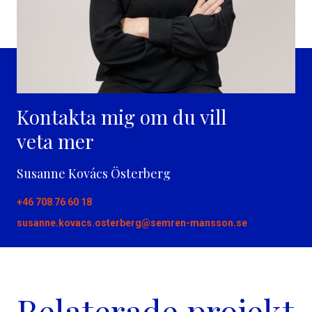
Kontakta mig om du vill
veta mer
Susanne Kovács Österberg
+46 708 76 60 18
susanne.kovacs.osterberg@semren-mansson.se
Relaterade projekt